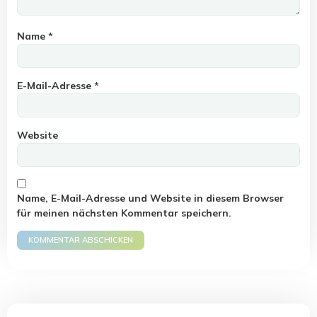
Name
*
E-Mail-Adresse
*
Website
Name, E-Mail-Adresse und Website in diesem Browser
für meinen nächsten Kommentar speichern.