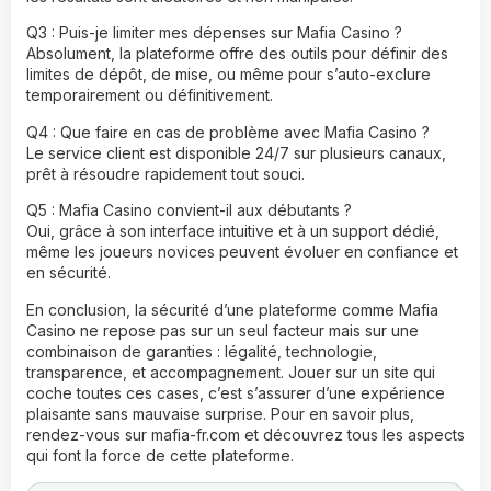
Q3 : Puis-je limiter mes dépenses sur Mafia Casino ?
Absolument, la plateforme offre des outils pour définir des
limites de dépôt, de mise, ou même pour s’auto-exclure
temporairement ou définitivement.
Q4 : Que faire en cas de problème avec Mafia Casino ?
Le service client est disponible 24/7 sur plusieurs canaux,
prêt à résoudre rapidement tout souci.
Q5 : Mafia Casino convient-il aux débutants ?
Oui, grâce à son interface intuitive et à un support dédié,
même les joueurs novices peuvent évoluer en confiance et
en sécurité.
En conclusion, la sécurité d’une plateforme comme Mafia
Casino ne repose pas sur un seul facteur mais sur une
combinaison de garanties : légalité, technologie,
transparence, et accompagnement. Jouer sur un site qui
coche toutes ces cases, c’est s’assurer d’une expérience
plaisante sans mauvaise surprise. Pour en savoir plus,
rendez-vous sur
mafia-fr.com
et découvrez tous les aspects
qui font la force de cette plateforme.