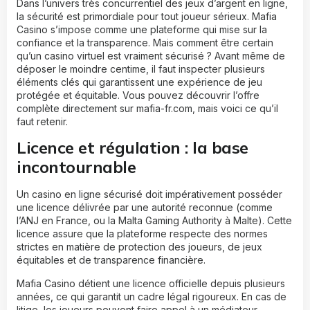
Dans l’univers très concurrentiel des jeux d’argent en ligne,
la sécurité est primordiale pour tout joueur sérieux. Mafia
Casino s’impose comme une plateforme qui mise sur la
confiance et la transparence. Mais comment être certain
qu’un casino virtuel est vraiment sécurisé ? Avant même de
déposer le moindre centime, il faut inspecter plusieurs
éléments clés qui garantissent une expérience de jeu
protégée et équitable. Vous pouvez découvrir l’offre
complète directement sur
mafia-fr.com
, mais voici ce qu’il
faut retenir.
Licence et régulation : la base
incontournable
Un casino en ligne sécurisé doit impérativement posséder
une licence délivrée par une autorité reconnue (comme
l’ANJ en France, ou la Malta Gaming Authority à Malte). Cette
licence assure que la plateforme respecte des normes
strictes en matière de protection des joueurs, de jeux
équitables et de transparence financière.
Mafia Casino détient une licence officielle depuis plusieurs
années, ce qui garantit un cadre légal rigoureux. En cas de
litige, les joueurs peuvent faire appel à un médiateur