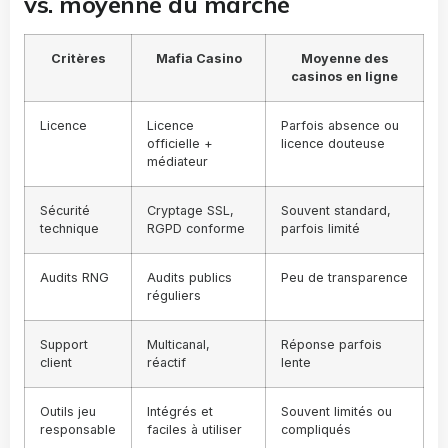
vs. moyenne du marché
Critères
Mafia Casino
Moyenne des
casinos en ligne
Licence
Licence
Parfois absence ou
officielle +
licence douteuse
médiateur
Sécurité
Cryptage SSL,
Souvent standard,
technique
RGPD conforme
parfois limité
Audits RNG
Audits publics
Peu de transparence
réguliers
Support
Multicanal,
Réponse parfois
client
réactif
lente
Outils jeu
Intégrés et
Souvent limités ou
responsable
faciles à utiliser
compliqués