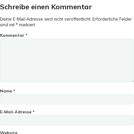
Schreibe einen Kommentar
Deine E-Mail-Adresse wird nicht veröffentlicht.
Erforderliche Felder
sind mit
*
markiert
Kommentar
*
Name
*
E-Mail-Adresse
*
Website