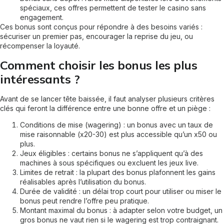
spéciaux, ces offres permettent de tester le casino sans
engagement.
Ces bonus sont conçus pour répondre à des besoins variés :
sécuriser un premier pas, encourager la reprise du jeu, ou
récompenser la loyauté.
Comment choisir les bonus les plus
intéressants ?
Avant de se lancer tête baissée, il faut analyser plusieurs critères
clés qui feront la différence entre une bonne offre et un piège :
Conditions de mise (wagering) : un bonus avec un taux de
mise raisonnable (x20-30) est plus accessible qu’un x50 ou
plus.
Jeux éligibles : certains bonus ne s’appliquent qu’à des
machines à sous spécifiques ou excluent les jeux live.
Limites de retrait : la plupart des bonus plafonnent les gains
réalisables après l’utilisation du bonus.
Durée de validité : un délai trop court pour utiliser ou miser le
bonus peut rendre l’offre peu pratique.
Montant maximal du bonus : à adapter selon votre budget, un
gros bonus ne vaut rien si le wagering est trop contraignant.