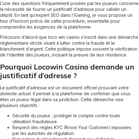
L’une des questions fréquemment posées par les joueurs concerne
la nécessité de fournir un justificatif d’adresse pour valider un
dépôt. En tant qu’expert SEO dans l’iGaming, je vous propose un
tour d’horizon précis de cette procédure, essentielle pour
comprendre les exigences de la plateforme.
Précisons d’abord que
loco win casino
s’inscrit dans une démarche
réglementaire stricte visant à lutter contre la fraude et le
blanchiment d’argent. Cette politique impose souvent la vérification
de l’identité des joueurs, incluant la preuve de leur résidence.
Pourquoi Locowin Casino demande un
justificatif d’adresse ?
Le justificatif d’adresse est un document officiel prouvant votre
domicile actuel. Il permet à la plateforme de confirmer que vous
êtes un joueur légal dans sa juridiction. Cette démarche vise
plusieurs objectifs :
Sécurité du joueur : protéger le compte contre toute
utilisation frauduleuse.
Respect des règles KYC (Know Your Customer) imposées
par les autorités de régulation.