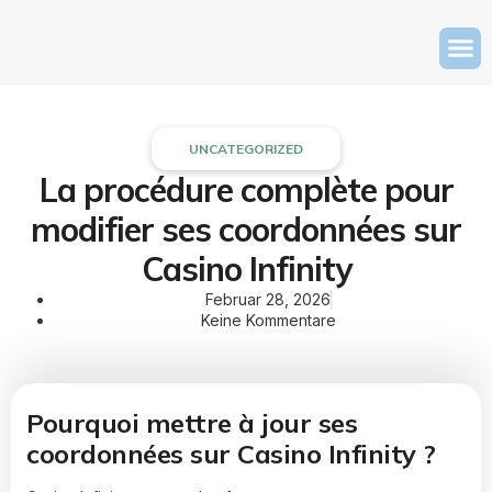
UNCATEGORIZED
La procédure complète pour
modifier ses coordonnées sur
Casino Infinity
Februar 28, 2026
Keine Kommentare
Pourquoi mettre à jour ses
coordonnées sur Casino Infinity ?