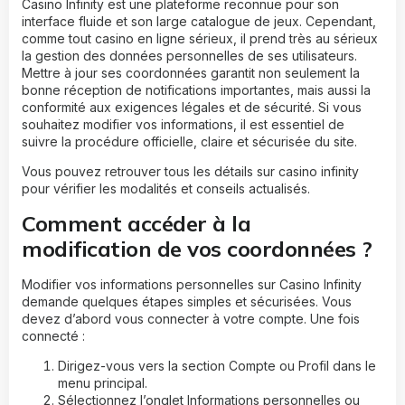
Casino Infinity est une plateforme reconnue pour son
interface fluide et son large catalogue de jeux. Cependant,
comme tout casino en ligne sérieux, il prend très au sérieux
la gestion des données personnelles de ses utilisateurs.
Mettre à jour ses coordonnées garantit non seulement la
bonne réception de notifications importantes, mais aussi la
conformité aux exigences légales et de sécurité. Si vous
souhaitez modifier vos informations, il est essentiel de
suivre la procédure officielle, claire et sécurisée du site.
Vous pouvez retrouver tous les détails sur
casino infinity
pour vérifier les modalités et conseils actualisés.
Comment accéder à la
modification de vos coordonnées ?
Modifier vos informations personnelles sur Casino Infinity
demande quelques étapes simples et sécurisées. Vous
devez d’abord vous connecter à votre compte. Une fois
connecté :
Dirigez-vous vers la section Compte ou Profil dans le
menu principal.
Sélectionnez l’onglet Informations personnelles ou