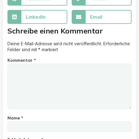
LinkedIn
Email
Schreibe einen Kommentar
Deine E-Mail-Adresse wird nicht veröffentlicht.
Erforderliche
Felder sind mit
*
markiert
Kommentar
*
Name
*