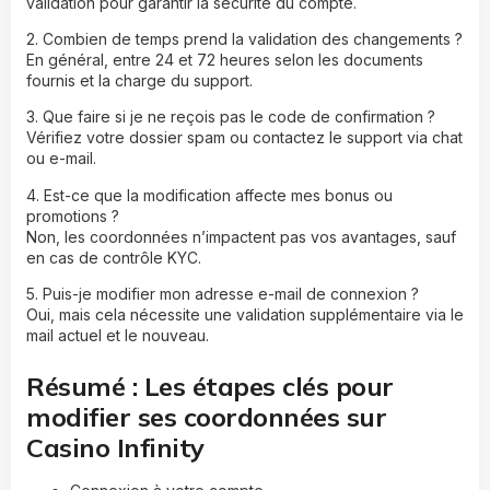
validation pour garantir la sécurité du compte.
2. Combien de temps prend la validation des changements ?
En général, entre 24 et 72 heures selon les documents
fournis et la charge du support.
3. Que faire si je ne reçois pas le code de confirmation ?
Vérifiez votre dossier spam ou contactez le support via chat
ou e-mail.
4. Est-ce que la modification affecte mes bonus ou
promotions ?
Non, les coordonnées n’impactent pas vos avantages, sauf
en cas de contrôle KYC.
5. Puis-je modifier mon adresse e-mail de connexion ?
Oui, mais cela nécessite une validation supplémentaire via le
mail actuel et le nouveau.
Résumé : Les étapes clés pour
modifier ses coordonnées sur
Casino Infinity