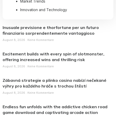
Market Trends
Innovation and Technology
Inusuale previsione e thorfortune per un futuro
finanziario sorprendentemente vantaggioso
August 8, 2026
Keine Kommentare
Excitement builds with every spin of slotmonster,
offering increased wins and thrilling risk
August 8, 2026
Keine Kommentare
Zábavná strategie a plinko casino nabízí nečekané
výhry pro každého hráče s trochou štěstí
August 8, 2026
Keine Kommentare
Endless fun unfolds with the addictive chicken road
game download and captivating arcade action