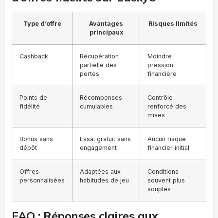
Type d’offre
Avantages
Risques limités
principaux
Cashback
Récupération
Moindre
partielle des
pression
pertes
financière
Points de
Récompenses
Contrôle
fidélité
cumulables
renforcé des
mises
Bonus sans
Essai gratuit sans
Aucun risque
dépôt
engagement
financier initial
Offres
Adaptées aux
Conditions
personnalisées
habitudes de jeu
souvent plus
souples
FAQ : Réponses claires aux