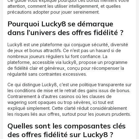
Ce guide vous explique pourquoi ces bonus méritent votre
attention, comment les utiliser intelligemment, et quelles
précautions adopter pour jouer sereinement.
Pourquoi Lucky8 se démarque
dans l’univers des offres fidélité ?
Lucky8 est une plateforme qui conjugue sécurité, diversité
de jeux et bonus attractifs. Ce n’est pas un hasard si de
nombreux joueurs réguliers lui font confiance. La
plateforme, accessible via
lucky8
, propose un programme
de fidélité clair et généreux, conçu pour récompenser la
régularité sans contraintes excessives.
Ce qui distingue Lucky8, c’est une politique transparente sur
les conditions de mise et le retrait des gains issus de bonus.
Contrairement à d’autres casinos où les clauses de
wagering sont opaques ou trop sévères, ici tout est
expliqué simplement. Cette clarté réduit considérablement
les risques liés aux offres, surtout pour les joueurs prudents.
Quelles sont les composantes clés
des offres fidélité sur Lucky8 ?