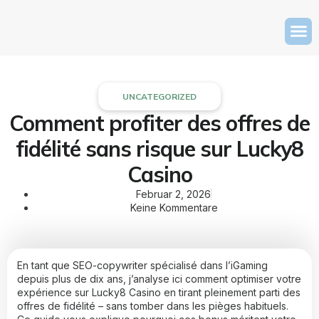
UNCATEGORIZED
Comment profiter des offres de
fidélité sans risque sur Lucky8
Casino
Februar 2, 2026
Keine Kommentare
En tant que SEO-copywriter spécialisé dans l’iGaming
depuis plus de dix ans, j’analyse ici comment optimiser votre
expérience sur Lucky8 Casino en tirant pleinement parti des
offres de fidélité – sans tomber dans les pièges habituels.