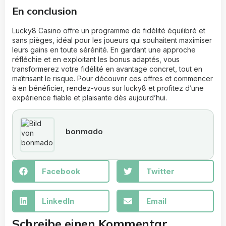
En conclusion
Lucky8 Casino offre un programme de fidélité équilibré et
sans pièges, idéal pour les joueurs qui souhaitent maximiser
leurs gains en toute sérénité. En gardant une approche
réfléchie et en exploitant les bonus adaptés, vous
transformerez votre fidélité en avantage concret, tout en
maîtrisant le risque. Pour découvrir ces offres et commencer
à en bénéficier, rendez-vous sur
lucky8
et profitez d’une
expérience fiable et plaisante dès aujourd’hui.
bonmado
Facebook
Twitter
LinkedIn
Email
Schreibe einen Kommentar