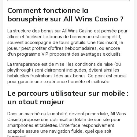
Comment fonctionne la
bonusphère sur All Wins Casino ?
La structure des bonus sur All Wins Casino est pensée pour
attirer et fidéliser. Le bonus de bienvenue est compétitif,
souvent accompagné de tours gratuits. Une fois inscrit, le
joueur peut profiter d’offres hebdomadaires, ou encore
d’un programme VIP proposant des avantages exclusifs.
La transparence est de mise : les conditions de mise (ou
playthrough) sont clairement indiquées, évitant ainsi les
habituelles frustrations liées aux bonus. Ce point est crucial
pour garantir une expérience honnête et maîtrisée.
Le parcours utilisateur sur mobile :
un atout majeur
Dans un marché où la mobilité devient primordiale, All Wins
Casino propose une optimisation totale de son site pour
smartphones et tablettes. L’interface responsivement
adaptée assure une navigation fluide, quel que soit
l’appareil.