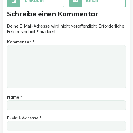
LinkedIn
Email
Schreibe einen Kommentar
Deine E-Mail-Adresse wird nicht veröffentlicht.
Erforderliche
Felder sind mit
*
markiert
Kommentar
*
Name
*
E-Mail-Adresse
*