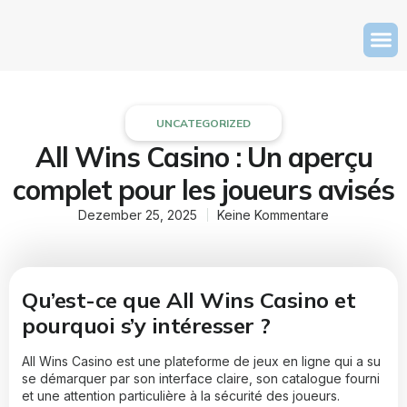
UNCATEGORIZED
All Wins Casino : Un aperçu
complet pour les joueurs avisés
Dezember 25, 2025
Keine Kommentare
Qu’est-ce que All Wins Casino et
pourquoi s’y intéresser ?
All Wins Casino est une plateforme de jeux en ligne qui a su
se démarquer par son interface claire, son catalogue fourni
et une attention particulière à la sécurité des joueurs.